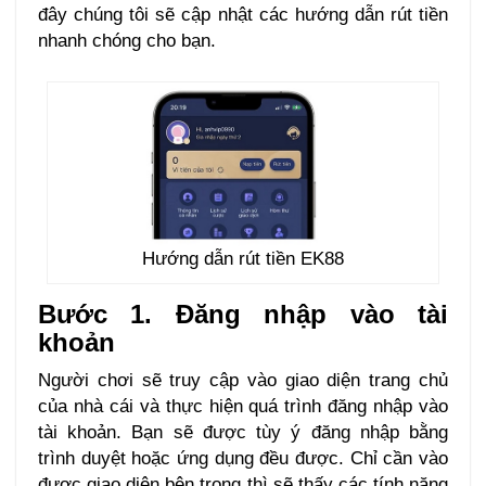
đây chúng tôi sẽ cập nhật các hướng dẫn rút tiền
nhanh chóng cho bạn.
Hướng dẫn rút tiền EK88
Bước 1. Đăng nhập vào tài
khoản
Người chơi sẽ truy cập vào giao diện trang chủ
của nhà cái và thực hiện quá trình đăng nhập vào
tài khoản. Bạn sẽ được tùy ý đăng nhập bằng
trình duyệt hoặc ứng dụng đều được. Chỉ cần vào
được giao diện bên trong thì sẽ thấy các tính năng