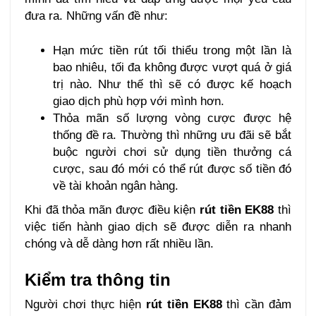
đưa ra. Những vấn đề như:
Hạn mức tiền rút tối thiểu trong một lần là
bao nhiêu, tối đa không được vượt quá ở giá
trị nào. Như thế thì sẽ có được kế hoạch
giao dịch phù hợp với mình hơn.
Thỏa mãn số lượng vòng cược được hệ
thống đề ra. Thường thì những ưu đãi sẽ bắt
buộc người chơi sử dụng tiền thưởng cá
cược, sau đó mới có thể rút được số tiền đó
về tài khoản ngân hàng.
Khi đã thỏa mãn được điều kiện
rút tiền EK88
thì
việc tiến hành giao dịch sẽ được diễn ra nhanh
chóng và dễ dàng hơn rất nhiều lần.
Kiểm tra thông tin
Người chơi thực hiện
rút tiền EK88
thì cần đảm