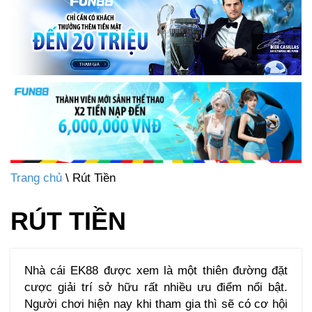
Trang chủ
\ Rút Tiền
RÚT TIỀN
Nhà cái EK88 được xem là một thiên đường đặt
cược giải trí sở hữu rất nhiều ưu điểm nổi bật.
Người chơi hiện nay khi tham gia thì sẽ có cơ hội