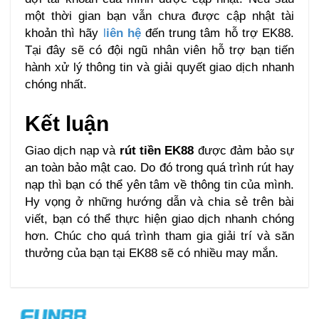
một thời gian bạn vẫn chưa được cập nhật tài
khoản thì hãy
l
iên hệ
đến trung tâm hỗ trợ EK88.
Tại đây sẽ có đội ngũ nhân viên hỗ trợ bạn tiến
hành xử lý thông tin và giải quyết giao dịch nhanh
chóng nhất.
Kết luận
Giao dịch nạp và
rút tiền EK88
được đảm bảo sự
an toàn bảo mật cao. Do đó trong quá trình rút hay
nạp thì bạn có thể yên tâm về thông tin của mình.
Hy vọng ở những hướng dẫn và chia sẻ trên bài
viết, bạn có thể thực hiện giao dịch nhanh chóng
hơn. Chúc cho quá trình tham gia giải trí và săn
thưởng của bạn tại EK88 sẽ có nhiều may mắn.