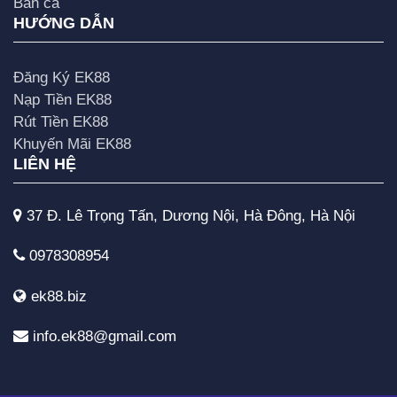
Bắn cá
HƯỚNG DẪN
Đăng Ký EK88
Nạp Tiền EK88
Rút Tiền EK88
Khuyến Mãi EK88
LIÊN HỆ
37 Đ. Lê Trọng Tấn, Dương Nội, Hà Đông, Hà Nội
0978308954
ek88.biz
info.ek88@gmail.com