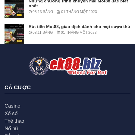
Những chương trình khuyến mãi Mot88 đặc biệt
nhất
08:13:SÁNG
01 THÁNG MỘT 2023
Rút tiền Mot88, giao dịch dành cho mọi cược thủ
08:11:SÁNG
01 THÁNG MỘT 2023
CÁ CƯỢC
Casino
Xổ số
Thể thao
Nổ hũ