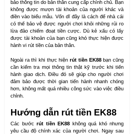
bảo thông tin do bản thân cung cấp chính chủ. Bạn
không được mượn tài khoản của người khác và
điền vào biểu mẫu. Vốn dĩ đây là cách để nhà cái
có thể bảo vệ được người chơi khỏi những rủi ro
lừa đảo chiếm đoạt tiền cược. Dù kẻ xấu có lấy
được tài khoản của bạn cũng khó thực hiện được
hành vi rút tiền của bản thân.
Ngoài ra thì khi thực hiện
rút tiền EK88
bạn cũng
cần kiểm tra mọi thông tin thật kỹ trước khi tiến
hành giao dịch. Điều đó sẽ giúp cho người chơi
đảm bảo được thời gian tiến hành nhanh chóng
hơn, không mất quá nhiều công sức vào việc điều
chỉnh.
Hướng dẫn rút tiền EK88
Các bước
rút tiền EK88
không quá khó nhưng
yêu cầu độ chính xác của người chơi. Ngay sau