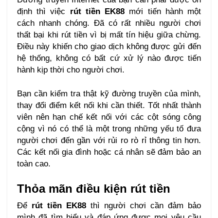
định thì việc
rút tiền EK88
mới tiến hành một
cách nhanh chóng. Đã có rất nhiều người chơi
thất bại khi rút tiền vì bị mất tín hiệu giữa chừng.
Điều này khiến cho giao dịch không được gửi đến
hệ thống, không có bất cứ xử lý nào được tiến
hành kịp thời cho người chơi.
Bạn cần kiểm tra thật kỹ đường truyền của mình,
thay đổi điểm kết nối khi cần thiết. Tốt nhất thành
viên nên hạn chế kết nối với các cột sóng công
cộng vì nó có thể là một trong những yếu tố đưa
người chơi đến gần với rủi ro rò rỉ thông tin hơn.
Các kết nối gia đình hoặc cá nhân sẽ đảm bảo an
toàn cao.
Thỏa mãn điều kiện rút tiền
Để
rút tiền EK88
thì người chơi cần đảm bảo
mình đã tìm hiểu và đáp ứng được mọi yêu cầu