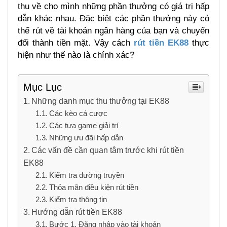
thu về cho mình những phần thưởng có giá trị hấp
dẫn khác nhau. Đặc biệt các phần thưởng này có
thể rút về tài khoản ngân hàng của bạn và chuyển
đổi thành tiền mặt. Vậy cách
rút tiền EK88
thực
hiện như thế nào là chính xác?
Mục Lục
Những danh mục thu thưởng tại EK88
Các kèo cá cược
Các tựa game giải trí
Những ưu đãi hấp dẫn
Các vấn đề cần quan tâm trước khi rút tiền
EK88
Kiểm tra đường truyền
Thỏa mãn điều kiện rút tiền
Kiểm tra thông tin
Hướng dẫn rút tiền EK88
Bước 1. Đăng nhập vào tài khoản