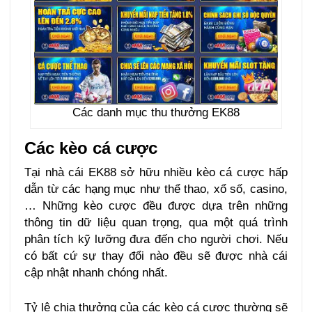
Các danh mục thu thưởng EK88
Các kèo cá cược
Tại nhà cái EK88 sở hữu nhiều kèo cá cược hấp
dẫn từ các hạng mục như thể thao, xổ số, casino,
… Những kèo cược đều được dựa trên những
thông tin dữ liệu quan trọng, qua một quá trình
phân tích kỹ lưỡng đưa đến cho người chơi. Nếu
có bất cứ sự thay đổi nào đều sẽ được nhà cái
cập nhật nhanh chóng nhất.
Tỷ lệ chia thưởng của các kèo cá cược thường sẽ