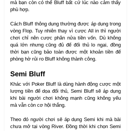
mà bạn còn có thể Bluff bất cứ lúc nào cảm thấy
phù hợp.
Cách Bluff thông dụng thường được áp dụng trong
vòng Flop. Tuy nhiên thay vì cược All in thì người
chơi chỉ nên cược phân nửa tiền vốn. Dù không
quá lớn nhưng cũng đủ để đối thủ lo ngại, đồng
thời bạn cũng bảo toàn được một khoản tiền để
phòng hờ rủi ro Bluff không thành công.
Semi Bluff
Khác với Poker Bluff là dùng hành động cược một
lượng tiền để dọa đối thủ, Semi Bluff sẽ áp dụng
khi bài người chơi không mạnh cũng không yếu
mà vẫn còn cơ hội thắng.
Theo đó người chơi sẽ áp dụng Semi khi mà bài
chưa mở tại vòng River. Đồng thời khi chọn Semi