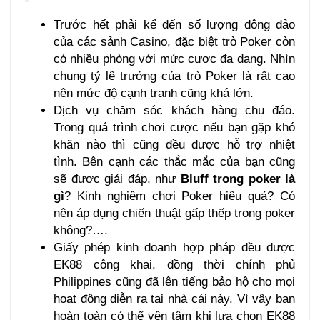
Trước hết phải kể đến số lượng đông đảo
của các sảnh Casino, đặc biệt trò Poker còn
có nhiều phòng với mức cược đa dạng. Nhìn
chung tỷ lệ trưởng của trò Poker là rất cao
nên mức độ cạnh tranh cũng khá lớn.
Dịch vụ chăm sóc khách hàng chu đáo.
Trong quá trình chơi cược nếu bạn gặp khó
khăn nào thì cũng đều được hỗ trợ nhiệt
tình. Bên cạnh các thắc mắc của bạn cũng
sẽ được giải đáp, như
Bluff trong poker là
gì
? Kinh nghiệm chơi Poker hiệu quả? Có
nên áp dụng chiến thuật gấp thếp trong poker
không?….
Giấy phép kinh doanh hợp pháp đều được
EK88 công khai, đồng thời chính phủ
Philippines cũng đã lên tiếng bảo hộ cho mọi
hoạt động diễn ra tại nhà cái này. Vì vậy bạn
hoàn toàn có thể yên tâm khi lựa chọn EK88