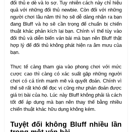
đối thủ e dè và lo sợ. Tuy nhiên cách này chỉ hiệu
quả với những đối thủ newbie. Còn đối với những
người chơi lâu năm thì họ sẽ dễ dàng nhận ra bạn
đang Bluff và họ sẽ cần trọng để chuẩn bị chiến
thuật khác phản kích lại bạn. Chính vì thế tùy vào
đối thủ và diễn biến ván bài mà bạn nên Bluff thật
hợp lý để đối thủ không phát hiện ra âm mưu của
bạn.
Thực tế càng tham gia vào phong chơi với mức
cược cao thì càng có xác suất gặp những người
chơi có cá tính mạnh mẽ và quyết đoán. Chính vì
thế sẽ rất khó để đọc vị cũng như phán đoán được
giá trị bài của họ. Lúc này Bluff không phải là cách
tốt để áp dụng mà bạn nên thay thế bằng nhiều
chiến thuật khác hữu dụng không kém.
Tuyệt đối không Bluff nhiều lần
trong một ván bài