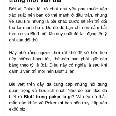
Bởi vì Poker là trò chơi chủ yếu phụ thuộc vào
xác suất nên bạn có thể mạnh ở đầu trận, nhưng
về sau khi những lá bài khác được lật lên thì đối
thủ lại mạnh hơn. Do đó để bạn chỉ nên nắm bắt
thời cơ và Bluff một lần duy nhất để tác động lên ý
chí của đối thủ.
Hãy nhớ rằng người chơi rất khó để sở hữu liên
tiếp những hand tốt, thế nên bạn phải giữ cân
bằng theo tỷ lệ 3:1. Điều này có nghĩa là sau khi
đánh 3 ván thì mới nên Bluff 1 lần.
Bài viết trên đây đã cung cấp những nội dung
quan trọng và hữu ích nhất. Nhờ đó bạn đọc đã
biết rõ
Bluff trong poker là gì
? Và nếu có thắc
mắc nào khác về Poker thì bạn nên truy cập vào
ek88.biz.