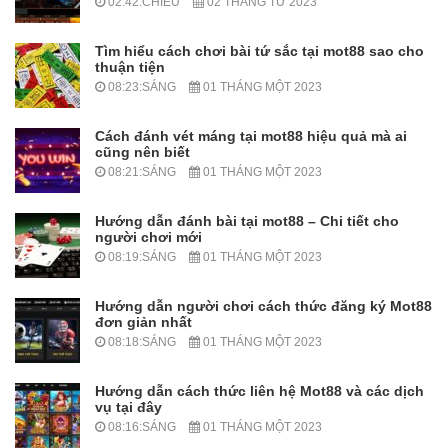
02:42:CHIỀU
02 THÁNG TƯ 2023
Tìm hiểu cách chơi bài tứ sắc tại mot88 sao cho
thuận tiện
08:23:SÁNG
01 THÁNG MỘT 2023
Cách đánh vét máng tại mot88 hiệu quả mà ai
cũng nên biết
08:21:SÁNG
01 THÁNG MỘT 2023
Hướng dẫn đánh bài tại mot88 – Chi tiết cho
người chơi mới
08:19:SÁNG
01 THÁNG MỘT 2023
Hướng dẫn người chơi cách thức đăng ký Mot88
đơn giản nhất
08:18:SÁNG
01 THÁNG MỘT 2023
Hướng dẫn cách thức liên hệ Mot88 và các dịch
vụ tại đây
08:16:SÁNG
01 THÁNG MỘT 2023