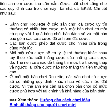
tiên anh em cược thủ cần nắm được luật chơi cũng như
các quy định của trò chơi này tại nhà cái EK88. Chi tiết
như sau:
Sảnh chơi Roulette ở các sân chơi cá cược uy tín
thường có nhiều bàn cược, mỗi một bàn chơi có một
cò quay với 1 quả bóng nhỏ, bàn đánh số và một bàn
bao gồm các cửa cược để anh em đặt cược.
Các bạn được phép đặt cược cho nhiều cửa trong
cùng một lúc.
Mỗi một cửa cược sẽ có tỷ lệ trả thưởng khác nhau
tùy theo xác suất thắng cược của những cửa cược
đó. Thế nên cửa nào dễ thắng thì mức trả thưởng thấp
và ngược lại cửa cược nào khó thắng thì tiền thưởng
cao.
Ở mỗi một bàn chơi Roulette, các sân chơi cá cược
sẽ có những quy định khác nhau về các mức đặt
cược. Vì thế anh em cần lựa chọn bàn chơi có mức
cược phù hợp với tài chính và khả năng của bản thân.
=>> Xem thêm:
Hướng dẫn cách chơi Mậu
Binh dễ thắng cho người chơi mới