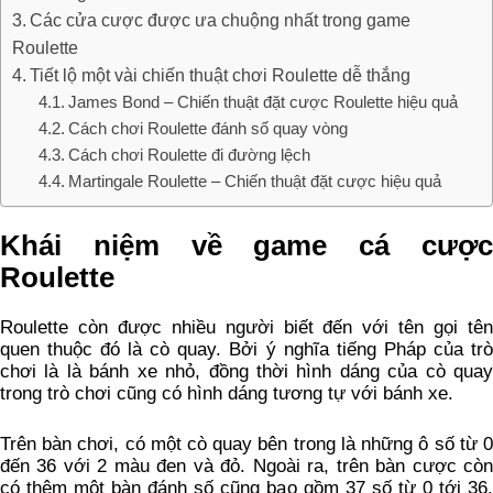
Các cửa cược được ưa chuộng nhất trong game
Roulette
Tiết lộ một vài chiến thuật chơi Roulette dễ thắng
James Bond – Chiến thuật đặt cược Roulette hiệu quả
Cách chơi Roulette đánh số quay vòng
Cách chơi Roulette đi đường lệch
Martingale Roulette – Chiến thuật đặt cược hiệu quả
Khái niệm về game cá cược
Roulette
Roulette còn được nhiều người biết đến với tên gọi tên
quen thuộc đó là cò quay. Bởi ý nghĩa tiếng Pháp của trò
chơi là là bánh xe nhỏ, đồng thời hình dáng của cò quay
trong trò chơi cũng có hình dáng tương tự với bánh xe.
Trên bàn chơi, có một cò quay bên trong là những ô số từ 0
đến 36 với 2 màu đen và đỏ. Ngoài ra, trên bàn cược còn
có thêm một bàn đánh số cũng bao gồm 37 số từ 0 tới 36.