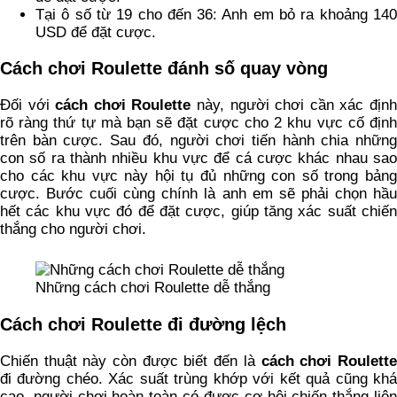
Tại ô số từ 19 cho đến 36: Anh em bỏ ra khoảng 140
USD để đặt cược.
Cách chơi Roulette đánh số quay vòng
Đối với
cách chơi Roulette
này, người chơi cần xác địn
rõ ràng thứ tự mà bạn sẽ đặt cược cho 2 khu vực cố định
trên bàn cược. Sau đó, người chơi tiến hành chia những
con số ra thành nhiều khu vực để cá cược khác nhau sao
cho các khu vực này hội tụ đủ những con số trong bảng
cược. Bước cuối cùng chính là anh em sẽ phải chọn hầu
hết các khu vực đó để đặt cược, giúp tăng xác suất chiến
thắng cho người chơi.
Những cách chơi Roulette dễ thắng
Cách chơi Roulette đi đường lệch
Chiến thuật này còn được biết đến là
cách chơi Roulett
đi đường chéo. Xác suất trùng khớp với kết quả cũng khá
cao, người chơi hoàn toàn có được cơ hội chiến thắng liên