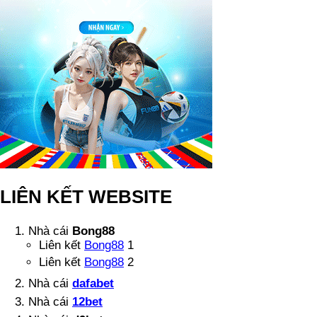
LIÊN KẾT WEBSITE
Nhà cái
Bong88
Liên kết
Bong88
1
Liên kết
Bong88
2
Nhà cái
dafabet
Nhà cái
12bet