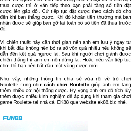
thua cược thì ở ván tiếp theo bạn phải tăng số tiền đặt
cược lên gấp đôi. Cứ tiếp tục đặt cược theo cách đó cho
đến khi bạn thắng cược. Khi đó khoản tiền thưởng mà bạn
nhận được sẽ giúp bạn gỡ lại toàn bộ số tiền đã thua trước
đó.
Vì chiến thuật này cần thời gian nên anh em lưu ý ngay từ
khi bắt đầu không nên bỏ ra số vốn quá nhiều nếu không sẽ
dẫn đến kết quả ngược lại. Sau khi người chơi giành được
chiến thắng thì anh em nên dừng lại. Hoặc nếu vẫn tiếp tục
chơi thì bạn nên bắt đầu một vòng cược mới.
Như vậy, những thông tin chia sẻ vừa rồi về trò chơi
Roulette cũng như
cách chơi Roulette
giúp anh em tăn
thêm nhiều cơ hội thắng cược. Hy vọng anh em đã tích lũy
thêm được nhiều kinh nghiệm để áp dụng khi tham gia chơi
game Roulette tại nhà cái EK88 qua website ek88.biz nhé.