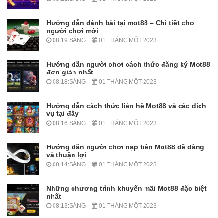
Hướng dẫn đánh bài tại mot88 – Chi tiết cho
người chơi mới
08:19:SÁNG
01 THÁNG MỘT 2023
Hướng dẫn người chơi cách thức đăng ký Mot88
đơn giản nhất
08:18:SÁNG
01 THÁNG MỘT 2023
Hướng dẫn cách thức liên hệ Mot88 và các dịch
vụ tại đây
08:16:SÁNG
01 THÁNG MỘT 2023
Hướng dẫn người chơi nạp tiền Mot88 dễ dàng
và thuận lợi
08:14:SÁNG
01 THÁNG MỘT 2023
Những chương trình khuyến mãi Mot88 đặc biệt
nhất
08:13:SÁNG
01 THÁNG MỘT 2023