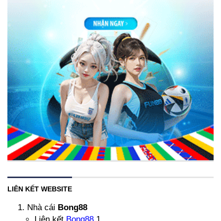
LIÊN KẾT WEBSITE
Nhà cái
Bong88
Liên kết
Bong88
1