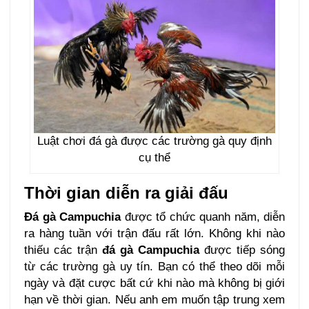
Luật chơi đá gà được các trường gà quy định
cụ thể
Thời gian diễn ra giải đấu
Đá gà Campuchia
được tổ chức quanh năm, diễn
ra hàng tuần với trận đấu rất lớn. Không khi nào
thiếu các trận
đá gà Campuchia
được tiếp sóng
từ các trường gà uy tín. Bạn có thể theo dõi mỗi
ngày và đặt cược bất cứ khi nào mà không bị giới
hạn về thời gian. Nếu anh em muốn tập trung xem