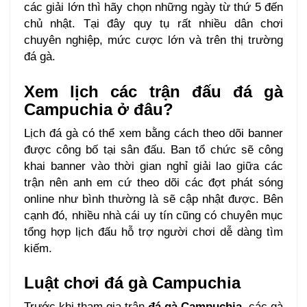
các giải lớn thì hãy chọn những ngày từ thứ 5 đến
chủ nhật. Tại đây quy tụ rất nhiều dân chơi
chuyên nghiệp, mức cược lớn và trên thị trường
đá gà.
Xem lịch các trận đấu đá gà
Campuchia ở đâu?
Lịch đá gà có thể xem bằng cách theo dõi banner
được công bố tại sân đấu. Ban tổ chức sẽ công
khai banner vào thời gian nghỉ giải lao giữa các
trận nên anh em cứ theo dõi các đợt phát sóng
online như bình thường là sẽ cập nhật được. Bên
cạnh đó, nhiều nhà cái uy tín cũng có chuyên mục
tổng hợp lịch đấu hỗ trợ người chơi dễ dàng tìm
kiếm.
Luật chơi đá gà Campuchia
Trước khi tham gia trận
đá gà Campuchia
, các gà