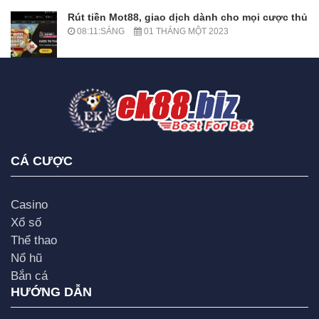
Rút tiền Mot88, giao dịch dành cho mọi cược thủ
08:11:SÁNG
01 THÁNG MỘT 2023
CÁ CƯỢC
Casino
Xổ số
Thể thao
Nổ hũ
Bắn cá
HƯỚNG DẪN