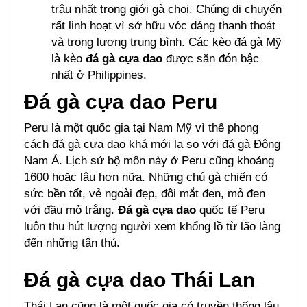
trâu nhất trong giới gà chọi. Chúng di chuyển
rất linh hoạt vì sở hữu vóc dáng thanh thoát
và trọng lượng trung bình. Các kèo đá gà Mỹ
là kèo
đá gà cựa dao
được săn đón bậc
nhất ở Philippines.
Đá gà cựa dao Peru
Peru là một quốc gia tại Nam Mỹ vì thế phong
cách đá gà cựa dao khá mới lạ so với đá gà Đông
Nam Á. Lịch sử bộ môn này ở Peru cũng khoảng
1600 hoặc lâu hơn nữa. Những chú gà chiến có
sức bền tốt, vẻ ngoài đẹp, đôi mắt đen, mỏ đen
với đầu mỏ trắng.
Đá gà cựa dao
quốc tế Peru
luôn thu hút lượng người xem khổng lồ từ lão làng
đến những tân thủ.
Đá gà cựa dao Thái Lan
Thái Lan cũng là một quốc gia có truyền thống lâu