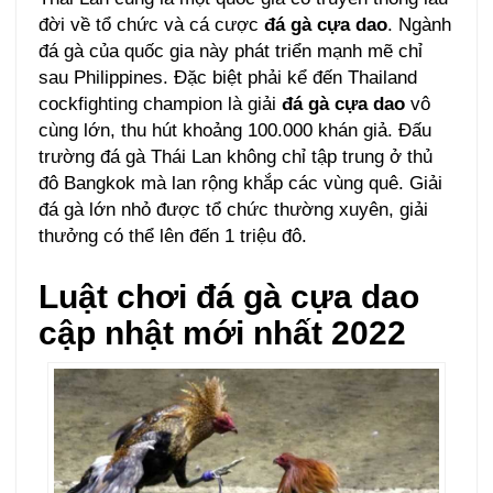
đời về tổ chức và cá cược
đá gà cựa dao
. Ngành
đá gà của quốc gia này phát triển mạnh mẽ chỉ
sau Philippines. Đặc biệt phải kể đến Thailand
cockfighting champion là giải
đá gà cựa dao
vô
cùng lớn, thu hút khoảng 100.000 khán giả. Đấu
trường đá gà Thái Lan không chỉ tập trung ở thủ
đô Bangkok mà lan rộng khắp các vùng quê. Giải
đá gà lớn nhỏ được tổ chức thường xuyên, giải
thưởng có thể lên đến 1 triệu đô.
Luật chơi đá gà cựa dao
cập nhật mới nhất 2022