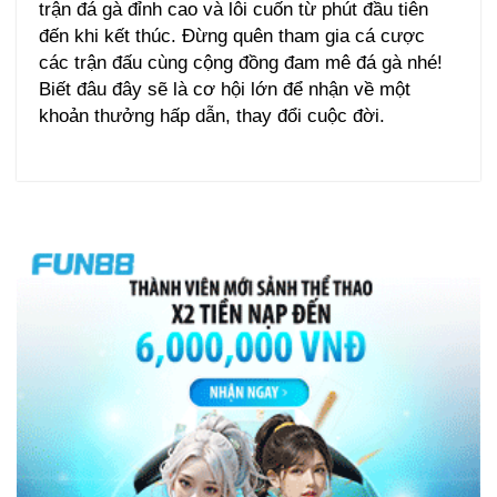
trận đá gà đỉnh cao và lôi cuốn từ phút đầu tiên
đến khi kết thúc. Đừng quên tham gia cá cược
các trận đấu cùng cộng đồng đam mê đá gà nhé!
Biết đâu đây sẽ là cơ hội lớn để nhận về một
khoản thưởng hấp dẫn, thay đổi cuộc đời.