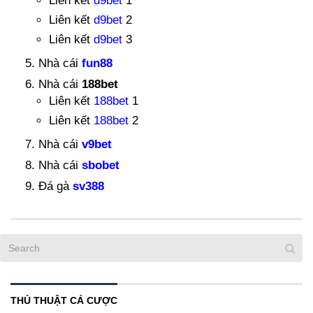
Liên kết
d9bet
1
Liên kết
d9bet
2
Liên kết
d9bet
3
Nhà cái
fun88
Nhà cái
188bet
Liên kết
188bet
1
Liên kết
188bet
2
Nhà cái
v9bet
Nhà cái
sbobet
Đá gà
sv388
THỦ THUẬT CÁ CƯỢC