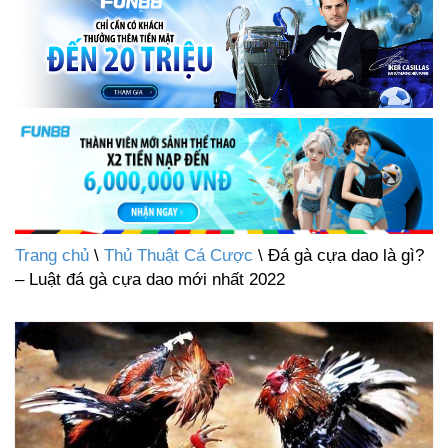
Trang chủ
\
Thủ Thuật Cá Cược
\ Đá gà cựa dao là gì?
– Luật đá gà cựa dao mới nhất 2022