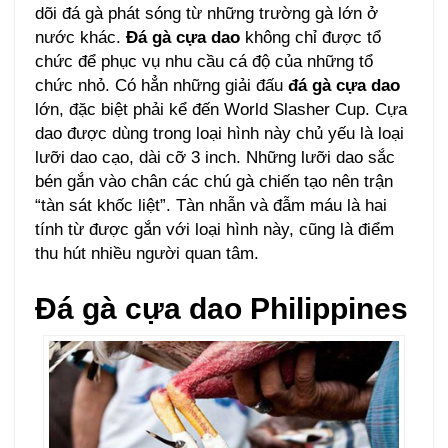
dõi đá gà phát sóng từ những trường gà lớn ở
nước khác.
Đá gà cựa dao
không chỉ được tổ
chức để phục vụ nhu cầu cá độ của những tổ
chức nhỏ. Có hẳn những giải đấu
đá gà cựa dao
lớn, đặc biệt phải kể đến World Slasher Cup. Cựa
dao được dùng trong loại hình này chủ yếu là loại
lưỡi dao cạo, dài cỡ 3 inch. Những lưỡi dao sắc
bén gắn vào chân các chú gà chiến tạo nên trận
“tàn sát khốc liệt”. Tàn nhẫn và đẫm máu là hai
tính từ được gắn với loại hình này, cũng là điểm
thu hút nhiều người quan tâm.
Đá gà cựa dao Philippines