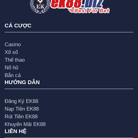
CÁ CƯỢC
Casino
Xổ số
Thể thao
Nổ hũ
Bắn cá
HƯỚNG DẪN
Đăng Ký EK88
Nạp Tiền EK88
Rút Tiền EK88
Khuyến Mãi EK88
LIÊN HỆ