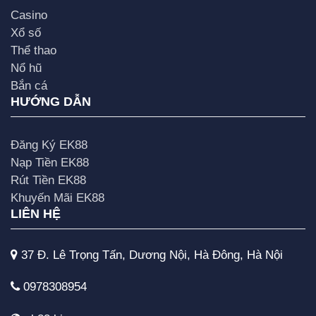
Casino
Xổ số
Thể thao
Nổ hũ
Bắn cá
HƯỚNG DẪN
Đăng Ký EK88
Nạp Tiền EK88
Rút Tiền EK88
Khuyến Mãi EK88
LIÊN HỆ
37 Đ. Lê Trọng Tấn, Dương Nội, Hà Đông, Hà Nội
0978308954