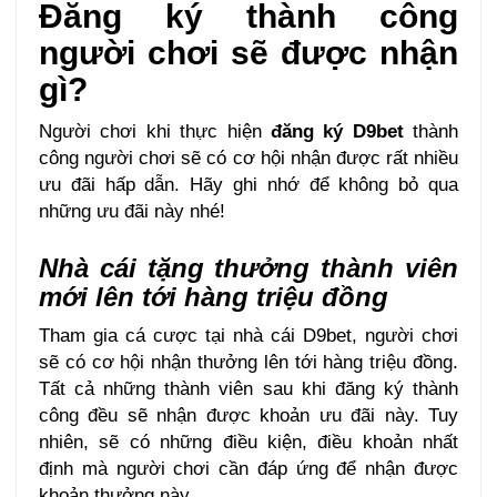
Đăng ký thành công
người chơi sẽ được nhận
gì?
Người chơi khi thực hiện
đăng ký D9bet
thành
công người chơi sẽ có cơ hội nhận được rất nhiều
ưu đãi hấp dẫn. Hãy ghi nhớ để không bỏ qua
những ưu đãi này nhé!
Nhà cái tặng thưởng thành viên
mới lên tới hàng triệu đồng
Tham gia cá cược tại nhà cái D9bet, người chơi
sẽ có cơ hội nhận thưởng lên tới hàng triệu đồng.
Tất cả những thành viên sau khi đăng ký thành
công đều sẽ nhận được khoản ưu đãi này. Tuy
nhiên, sẽ có những điều kiện, điều khoản nhất
định mà người chơi cần đáp ứng để nhận được
khoản thưởng này.