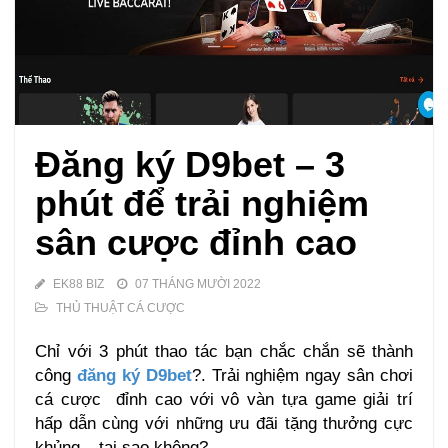
Đăng ký D9bet – 3
phút để trải nghiệm
sân cược đỉnh cao
EK88 BIZ
07 THÁNG MƯỜI 2022
THỦ THUẬT CÁ CƯỢC
Chỉ với 3 phút thao tác bạn chắc chắn sẽ thành
công
đăng ký D9bet
?
. Trải nghiệm ngay sân chơi
cá cược đỉnh cao với vô vàn tựa game giải trí
hấp dẫn cùng với những ưu đãi tặng thưởng cực
khủng – tại sao không?