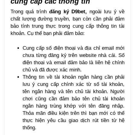
cung cấp các thông tin
Trong quá trình
đăng ký D9bet,
ngoài lưu ý về
chất lượng đường truyền, bạn còn cần phải đảm
bảo tính trung thực trong cung cấp thông tin tài
khoản. Cụ thể bạn phải đảm bảo:
Cung cấp số điện thoại và địa chỉ email mới
chưa từng đăng ký trên website nhà cái. Số
điện thoại và email đảm bảo là liên hệ chính
chủ và đã được xác minh.
Thông tin về tài khoản ngân hàng cần phải
lưu ý cung cấp chính xác từ số tài khoản,
tên ngân hàng và tên chủ tài khoản. Người
chơi cũng cần đảm bảo tên chủ tài khoản
ngân hàng trùng khớp với tên đăng nhập.
Thỏa mãn điều kiện trên thì bạn mới có thể
thực hiện yêu cầu giao dịch rút tiền từ hệ
thống.