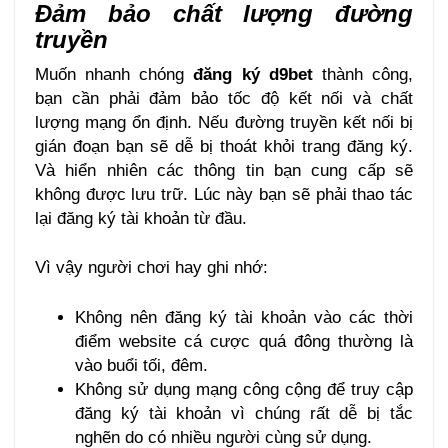
Đảm bảo chất lượng đường
truyền
Muốn nhanh chóng
đăng ký d9bet
thành công,
bạn cần phải đảm bảo tốc độ kết nối và chất
lượng mạng ổn định. Nếu đường truyền kết nối bị
gián đoạn bạn sẽ dễ bị thoát khỏi trang đăng ký.
Và hiển nhiên các thông tin bạn cung cấp sẽ
không được lưu trữ. Lúc này bạn sẽ phải thao tác
lại đăng ký tài khoản từ đầu.
Vì vậy người chơi hay ghi nhớ:
Không nên đăng ký tài khoản vào các thời
điểm website cá cược quá đông thường là
vào buổi tối, đêm.
Không sử dụng mạng công cộng để truy cập
đăng ký tài khoản vì chúng rất dễ bị tắc
nghẽn do có nhiều người cùng sử dụng.