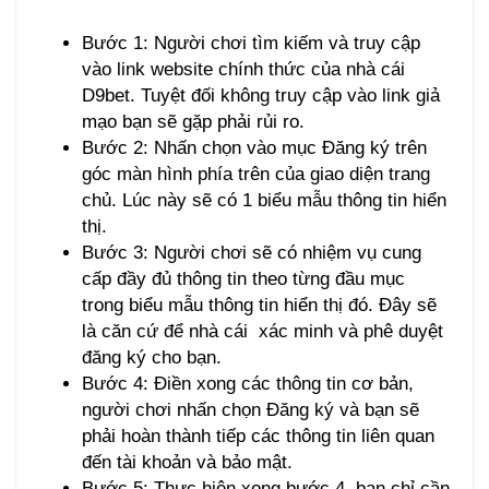
Bước 1: Người chơi tìm kiếm và truy cập
vào link website chính thức của nhà cái
D9bet. Tuyệt đối không truy cập vào link giả
mạo bạn sẽ gặp phải rủi ro.
Bước 2: Nhấn chọn vào mục Đăng ký trên
góc màn hình phía trên của giao diện trang
chủ. Lúc này sẽ có 1 biểu mẫu thông tin hiển
thị.
Bước 3: Người chơi sẽ có nhiệm vụ cung
cấp đầy đủ thông tin theo từng đầu mục
trong biểu mẫu thông tin hiển thị đó. Đây sẽ
là căn cứ để nhà cái xác minh và phê duyệt
đăng ký cho bạn.
Bước 4: Điền xong các thông tin cơ bản,
người chơi nhấn chọn Đăng ký và bạn sẽ
phải hoàn thành tiếp các thông tin liên quan
đến tài khoản và bảo mật.
Bước 5: Thực hiện xong bước 4, bạn chỉ cần