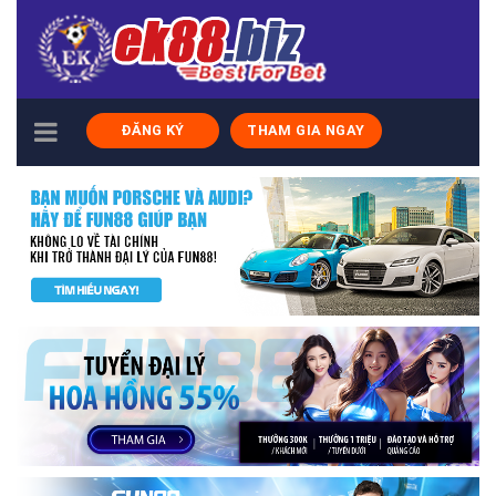
TOGGLE
ĐĂNG KÝ
THAM GIA NGAY
NAVIGATION