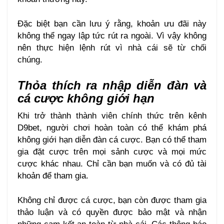
Đặc biệt bạn cần lưu ý rằng, khoản ưu đãi này
không thể ngay lập tức rút ra ngoài. Vì vậy không
nên thực hiện lệnh rút vì nhà cái sẽ từ chối
chúng.
Thỏa thích ra nhập diễn đàn và
cá cược không giới hạn
Khi trở thành thành viên chính thức trên kênh
D9bet, người chơi hoàn toàn có thể khám phá
không giới hạn diễn đàn cá cược. Bạn có thể tham
gia đặt cược trên mọi sảnh cược và mọi mức
cược khác nhau. Chỉ cần bạn muốn và có đủ tài
khoản để tham gia.
Không chỉ được cá cược, bạn còn được tham gia
thảo luận và có quyền được bảo mật và nhận