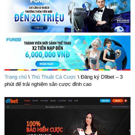
Trang chủ
\
Thủ Thuật Cá Cược
\ Đăng ký D9bet – 3
phút để trải nghiệm sân cược đỉnh cao