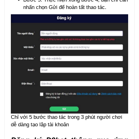
nhấn chọn Gửi để hoàn tất thao tác.
Chỉ với 5 bước thao tác trong 3 phút người chơi
dễ dàng tạo lập tài khoản