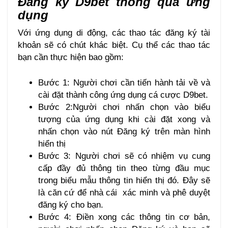
Đăng ký D9bet thông qua ứng
dụng
Với ứng dụng di động, các thao tác đăng ký tài
khoản sẽ có chút khác biệt. Cụ thể các thao tác
bạn cần thực hiện bao gồm:
Bước 1: Người chơi cần tiến hành tải về và
cài đặt thành công ứng dụng cá cược D9bet.
Bước 2:Người chơi nhấn chọn vào biểu
tượng của ứng dụng khi cài đặt xong và
nhấn chọn vào nút Đăng ký trên màn hình
hiển thị
Bước 3: Người chơi sẽ có nhiệm vụ cung
cấp đầy đủ thông tin theo từng đầu mục
trong biểu mẫu thông tin hiển thị đó. Đây sẽ
là căn cứ để nhà cái xác minh và phê duyệt
đăng ký cho bạn.
Bước 4: Điền xong các thông tin cơ bản,