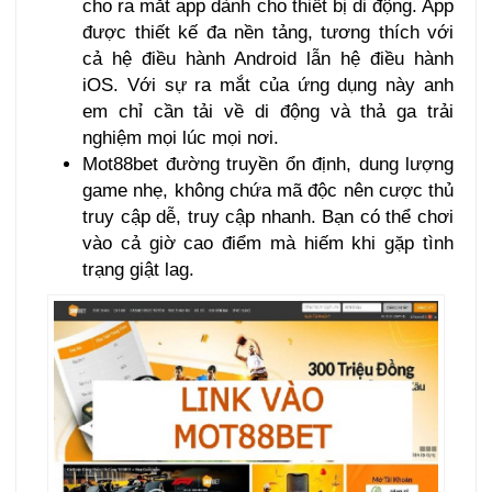
cho ra mắt app dành cho thiết bị di động. App
được thiết kế đa nền tảng, tương thích với
cả hệ điều hành Android lẫn hệ điều hành
iOS. Với sự ra mắt của ứng dụng này anh
em chỉ cần tải về di động và thả ga trải
nghiệm mọi lúc mọi nơi.
Mot88bet đường truyền ổn định, dung lượng
game nhẹ, không chứa mã độc nên cược thủ
truy cập dễ, truy cập nhanh. Bạn có thể chơi
vào cả giờ cao điểm mà hiếm khi gặp tình
trạng giật lag.