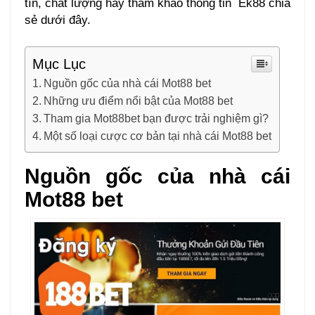
tín, chất lượng hãy tham khảo thông tin Ek88 chia
sẻ dưới đây.
Mục Lục
Nguồn gốc của nhà cái Mot88 bet
Những ưu điểm nổi bật của Mot88 bet
Tham gia Mot88bet bạn được trải nghiệm gì?
Một số loại cược cơ bản tại nhà cái Mot88 bet
Nguồn gốc của nhà cái
Mot88 bet