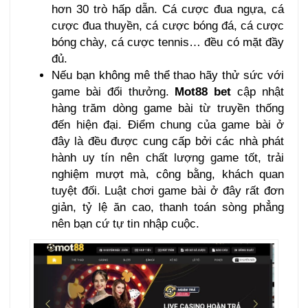
hơn 30 trò hấp dẫn. Cá cược đua ngựa, cá
cược đua thuyền, cá cược bóng đá, cá cược
bóng chày, cá cược tennis… đều có mặt đầy
đủ.
Nếu bạn không mê thể thao hãy thử sức với
game bài đổi thưởng.
Mot88 bet
cập nhật
hàng trăm dòng game bài từ truyền thống
đến hiện đại. Điểm chung của game bài ở
đây là đều được cung cấp bởi các nhà phát
hành uy tín nên chất lượng game tốt, trải
nghiệm mượt mà, công bằng, khách quan
tuyệt đối. Luật chơi game bài ở đây rất đơn
giản, tỷ lệ ăn cao, thanh toán sòng phẳng
nên bạn cứ tự tin nhập cuộc.