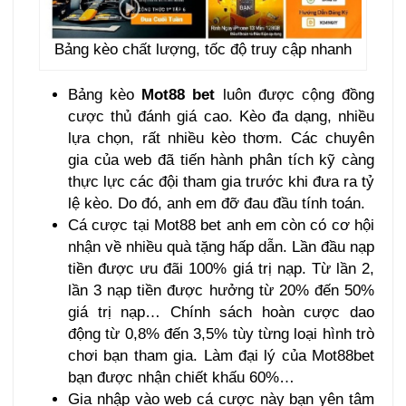
Bảng kèo chất lượng, tốc độ truy cập nhanh
Bảng kèo
Mot88 bet
luôn được cộng đồng
cược thủ đánh giá cao. Kèo đa dạng, nhiều
lựa chọn, rất nhiều kèo thơm. Các chuyên
gia của web đã tiến hành phân tích kỹ càng
thực lực các đội tham gia trước khi đưa ra tỷ
lệ kèo. Do đó, anh em đỡ đau đầu tính toán.
Cá cược tại Mot88 bet anh em còn có cơ hội
nhận về nhiều quà tặng hấp dẫn. Lần đầu nạp
tiền được ưu đãi 100% giá trị nạp. Từ lần 2,
lần 3 nạp tiền được hưởng từ 20% đến 50%
giá trị nạp… Chính sách hoàn cược dao
động từ 0,8% đến 3,5% tùy từng loại hình trò
chơi bạn tham gia. Làm đại lý của Mot88bet
bạn được nhận chiết khấu 60%…
Gia nhập vào web cá cược này bạn yên tâm