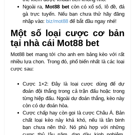
Ngoài ra,
Mot88 bet
còn có xổ số, lô đề, đá
gà trực tuyến. Nếu bạn chưa thử hãy đăng
nhập vào:
biz/mot8
8
để bắt đầu ngay nhé!
Một số loại cược cơ bản
tại nhà cái Mot88 bet
Mot88 bet mang tới cho anh em bảng kèo với rất
nhiều lựa chọn. Trong đó, phổ biến nhất là các loại
cược sau:
Cược 1×2: Đây là loại cược dùng để dự
đoán đội thắng trong cả trận đấu hoặc trong
từng hiệp đấu. Ngoài dự đoán thắng, kèo này
còn có dự đoán hòa.
Cược chấp hay còn gọi là cược Châu Á. Bản
chất loại kèo này khá khó, nếu là tân binh
bạn chưa nên thử. Nó phù hợp với những
cược thủ lâu năm, dạn dày kinh nghiệm.