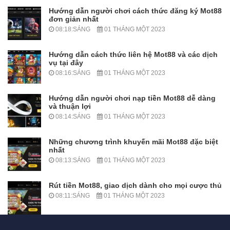
Hướng dẫn người chơi cách thức đăng ký Mot88
đơn giản nhất
08:18:SÁNG
01 THÁNG MỘT 2023
Hướng dẫn cách thức liên hệ Mot88 và các dịch
vụ tại đây
08:16:SÁNG
01 THÁNG MỘT 2023
Hướng dẫn người chơi nạp tiền Mot88 dễ dàng
và thuận lợi
08:14:SÁNG
01 THÁNG MỘT 2023
Những chương trình khuyến mãi Mot88 đặc biệt
nhất
08:13:SÁNG
01 THÁNG MỘT 2023
Rút tiền Mot88, giao dịch dành cho mọi cược thủ
08:11:SÁNG
01 THÁNG MỘT 2023