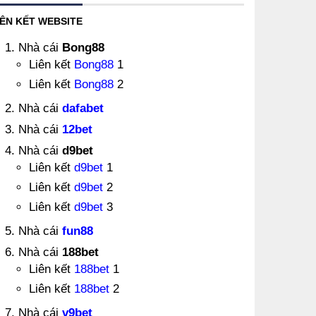
IÊN KẾT WEBSITE
Nhà cái
Bong88
Liên kết
Bong88
1
Liên kết
Bong88
2
Nhà cái
dafabet
Nhà cái
12bet
Nhà cái
d9bet
Liên kết
d9bet
1
Liên kết
d9bet
2
Liên kết
d9bet
3
Nhà cái
fun88
Nhà cái
188bet
Liên kết
188bet
1
Liên kết
188bet
2
Nhà cái
v9bet