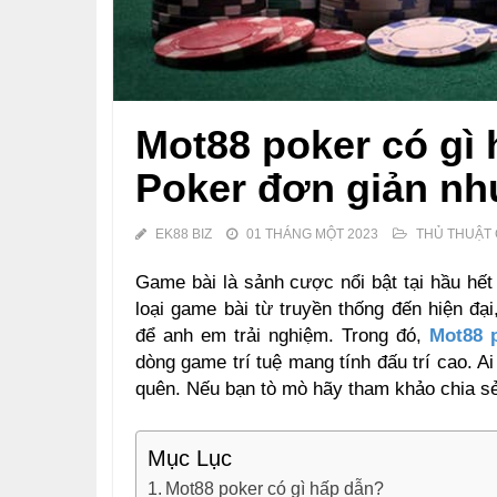
Mot88 poker có gì
Poker đơn giản nh
EK88 BIZ
01 THÁNG MỘT 2023
THỦ THUẬT
Game bài là sảnh cược nổi bật tại hầu hết
loại game bài từ truyền thống đến hiện 
để anh em trải nghiệm. Trong đó,
Mot88 
dòng game trí tuệ mang tính đấu trí cao. A
quên. Nếu bạn tò mò hãy tham khảo chia sẻ 
Mục Lục
Mot88 poker có gì hấp dẫn?