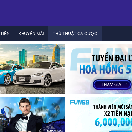
 TIỀN
KHUYẾN MÃI
THỦ THUẬT CÁ CƯỢC