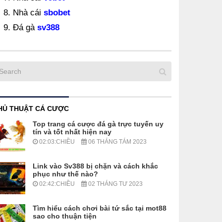
Nhà cái
sbobet
Đá gà
sv388
HỦ THUẬT CÁ CƯỢC
Top trang cá cược đá gà trực tuyến uy
tín và tốt nhất hiện nay
02:03:CHIỀU
06 THÁNG TÁM 2023
Link vào Sv388 bị chặn và cách khắc
phục như thế nào?
02:42:CHIỀU
02 THÁNG TƯ 2023
Tìm hiểu cách chơi bài tứ sắc tại mot88
sao cho thuận tiện