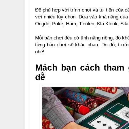
Để phù hợp với trình chơi và túi tiền của c
với nhiều tùy chọn. Dựa vào khả năng của
Ongdo, Poke, Ham, Tienlen, Kla Klouk, Sik
Mỗi bàn chơi đều có tính năng riêng, độ kh
từng bàn chơi sẽ khác nhau. Do đó, trướ
nhé!
Mách bạn cách tham 
dễ