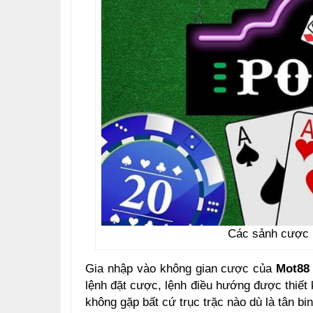
Các sảnh cược 
Gia nhập vào không gian cược của
Mot88
lệnh đặt cược, lệnh điều hướng được thiết 
không gặp bất cứ trục trặc nào dù là tân bin