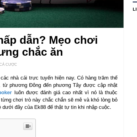
L
 hấp dẫn? Mẹo chơi
ưng chắc ăn
 CÁ CƯỢC
 các nhà cái trực tuyến hiện nay. Có hàng trăm thể
đại, từ phương Đông đến phương Tây được cập nhật
poker
luôn được đánh giá cao nhất vì nó là thuộc
i từng chơi trò này chắc chắn sẽ mê và khó lòng bỏ
dưới đây của Ek88 để thật tự tin khi nhập cuộc.