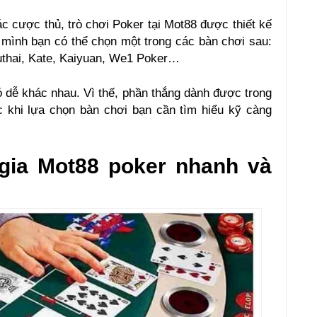
ác cược thủ, trò chơi Poker tại Mot88 được thiết kế
 mình bạn có thể chọn một trong các bàn chơi sau:
uthai, Kate, Kaiyuan, We1 Poker…
ó dễ khác nhau. Vì thế, phần thắng dành được trong
c khi lựa chọn bàn chơi bạn cần tìm hiểu kỹ càng
gia Mot88 poker nhanh và