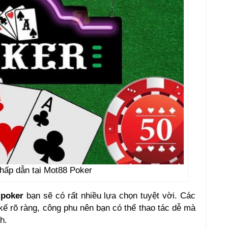
hấp dẫn tại Mot88 Poker
 poker
bạn sẽ có rất nhiều lựa chọn tuyệt vời. Các
kế rõ ràng, công phu nên bạn có thể thao tác dễ mà
h.