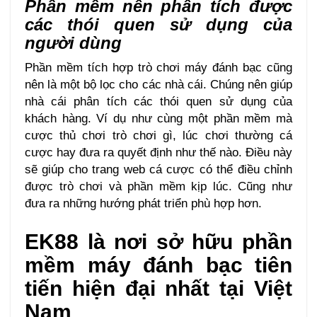
Phần mềm nên phân tích được
các thói quen sử dụng của
người dùng
Phần mềm tích hợp trò chơi máy đánh bạc cũng
nên là một bộ lọc cho các nhà cái. Chúng nên giúp
nhà cái phân tích các thói quen sử dụng của
khách hàng. Ví dụ như cùng một phần mềm mà
cược thủ chơi trò chơi gì, lúc chơi thường cá
cược hay đưa ra quyết định như thế nào. Điều này
sẽ giúp cho trang web cá cược có thể điều chỉnh
được trò chơi và phần mềm kịp lúc. Cũng như
đưa ra những hướng phát triển phù hợp hơn.
EK88 là nơi sở hữu phần
mềm máy đánh bạc tiên
tiến hiện đại nhất tại Việt
Nam