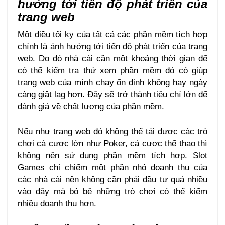
hưởng tới tiến độ phát triển của
trang web
Một điều tối kỵ của tất cả các phần mềm tích hợp
chính là ảnh hưởng tới tiến độ phát triển của trang
web. Do đó nhà cái cần một khoảng thời gian để
có thể kiểm tra thử xem phần mềm đó có giúp
trang web của mình chạy ổn định không hay ngày
càng giật lag hơn. Đây sẽ trở thành tiêu chí lớn để
đánh giá về chất lượng của phần mềm.
Nếu như trang web đó không thể tải được các trò
chơi cá cược lớn như Poker, cá cược thể thao thì
không nên sử dụng phần mềm tích hợp. Slot
Games chỉ chiếm một phần nhỏ doanh thu của
các nhà cái nên không cần phải đầu tư quá nhiều
vào đây mà bỏ bê những trò chơi có thể kiếm
nhiều doanh thu hơn.