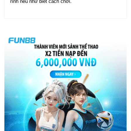
rỉnh nếu như biết cách chơi.