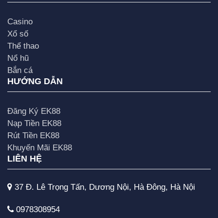
Casino
Xổ số
Thể thao
Nổ hũ
Bắn cá
HƯỚNG DẪN
Đăng Ký EK88
Nạp Tiền EK88
Rút Tiền EK88
Khuyến Mãi EK88
LIÊN HỆ
37 Đ. Lê Trọng Tấn, Dương Nội, Hà Đông, Hà Nội
0978308954